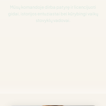
Mūsų komandoje dirba patyrę ir licencijuoti
gidai, istorijos entuziastai bei kūrybingi vaikų
stovyklų vadovai.
Registruotis dabar