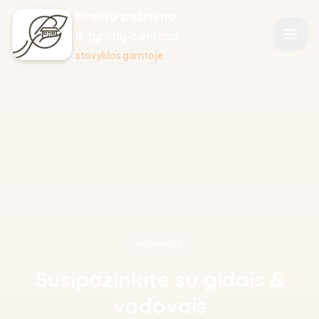
Krašto pažinimo
ir tyrimų centras
stovyklos gamtoje
PASLAUGOS
Ekskursijos moksleiviams
Edukacijos
Apie sodybą
Gidai
KOMANDA
Susipažinkite su gidais &
vadovais