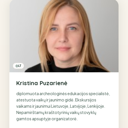
LT
Kristina Puzarienė
diplomuota archeologinės edukacijos specialistė,  
atestuota vaikų ir jaunimo gidė. Ekskursijos 
vaikams ir jaunimui Lietuvoje, Latvijoje, Lenkijoje.  
Nepamirštamų kraštotyrinių vaikų stovyklų 
gamtos apsuptyje organizatorė. 